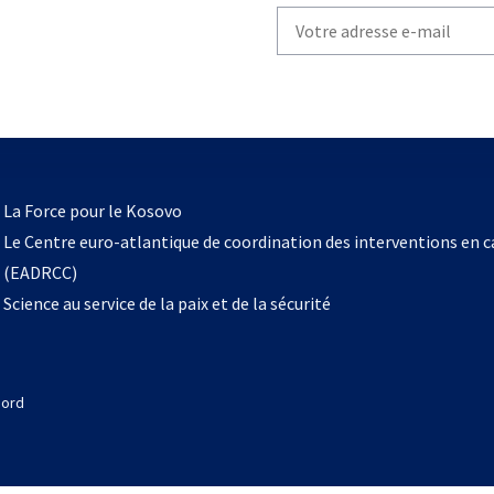
Write
your
email
to
subscribe
s’ouvre
l
La Force pour le Kosovo
dans
Le Centre euro-atlantique de coordination des interventions en 
un
(EADRCC)
nouvel
Science au service de la paix et de la sécurité
onglet
Nord