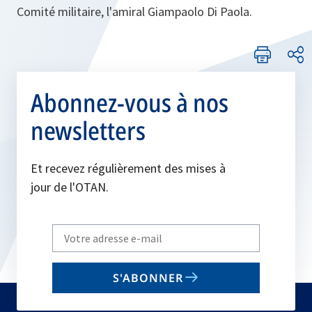
Comité militaire, l'amiral Giampaolo Di Paola.
Abonnez-vous à nos
newsletters
Et recevez régulièrement des mises à
jour de l'OTAN.
Write
your
email
S'ABONNER
to
subscribe