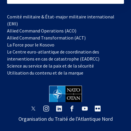
Comité militaire & État-major militaire international
(EMI)
s’ouvre
Allied Command Operations (ACO)
dans
Allied Command Transformation (ACT)
s’ouvre
un
La Force pour le Kosovo
dans
nouvel
Le Centre euro-atlantique de coordination des
un
onglet
interventions en cas de catastrophe (EADRCC)
nouvel
Science au service de la paix et de la sécurité
onglet
Utilisation du contenu et de la marque
s’ouvre
s’ouvre
s’ouvre
s’ouvre
s’ouvre
s’ouvre
dans
dans
dans
dans
dans
dans
Organisation du Traité de l'Atlantique Nord
un
un
un
un
un
un
nouvel
nouvel
nouvel
nouvel
nouvel
nouvel