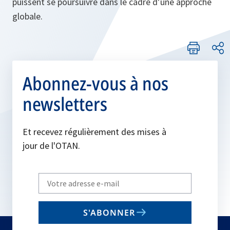
puissent se poursuivre dans le cadre d’une approche
globale.
Abonnez-vous à nos
newsletters
Et recevez régulièrement des mises à
jour de l'OTAN.
Write
your
email
S'ABONNER
to
subscribe