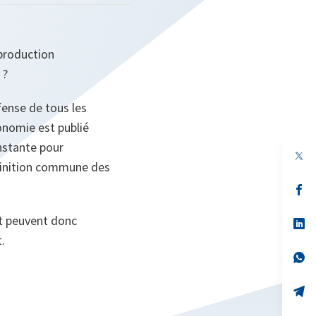
production
 ?
ense de tous les
onomie est publié
nstante pour
éfinition commune des
s’
da
un
et peuvent donc
no
s’
on
da
.
un
no
s’
on
da
un
no
s’
on
da
un