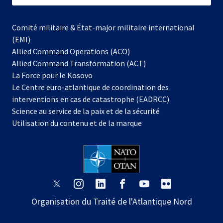
Comité militaire & État-major militaire international
(EMI)
Allied Command Operations (ACO)
Allied Command Transformation (ACT)
s’ouvre
La Force pour le Kosovo
dans
Le Centre euro-atlantique de coordination des
un
interventions en cas de catastrophe (EADRCC)
nouvel
Science au service de la paix et de la sécurité
onglet
Utilisation du contenu et de la marque
s’ouvre
s’ouvre
s’ouvre
s’ouvre
s’ouvre
s’ouvre
dans
dans
dans
dans
dans
dans
Organisation du Traité de l'Atlantique Nord
un
un
un
un
un
un
nouvel
nouvel
nouvel
nouvel
nouvel
nouvel