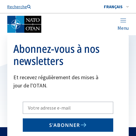
Nom de famille*
Recherche
FRANÇAIS
Menu
Abonnez-vous à nos
newsletters
Et recevez régulièrement des mises à
jour de l'OTAN.
Write
your
email
S'ABONNER
to
subscribe