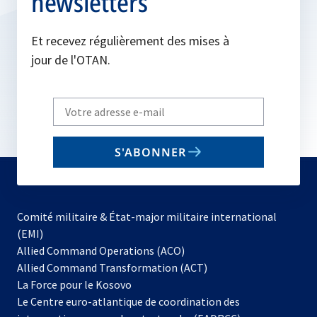
newsletters
Et recevez régulièrement des mises à
jour de l'OTAN.
Write
your
email
S'ABONNER
to
subscribe
Comité militaire & État-major militaire international
(EMI)
s’ouvre
Allied Command Operations (ACO)
dans
Allied Command Transformation (ACT)
s’ouvre
un
La Force pour le Kosovo
dans
nouvel
Le Centre euro-atlantique de coordination des