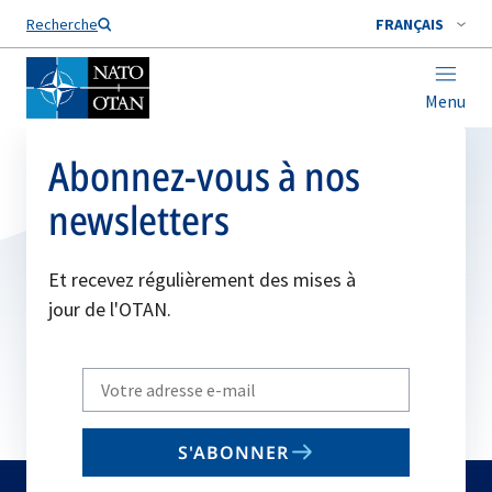
Nom de famille*
Recherche
FRANÇAIS
Menu
Abonnez-vous à nos
newsletters
Et recevez régulièrement des mises à
jour de l'OTAN.
Write
your
email
S'ABONNER
to
subscribe