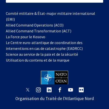
Comité militaire & État-major militaire international
(EMI)
Allied Command Operations (ACO)
Allied Command Transformation (ACT)
s’ouvre
La Force pour le Kosovo
dans
Le Centre euro-atlantique de coordination des
un
interventions en cas de catastrophe (EADRCC)
nouvel
Science au service de la paix et de la sécurité
onglet
Utilisation du contenu et de la marque
s’ouvre
s’ouvre
s’ouvre
s’ouvre
s’ouvre
s’ouvre
dans
dans
dans
dans
dans
dans
Organisation du Traité de l'Atlantique Nord
un
un
un
un
un
un
nouvel
nouvel
nouvel
nouvel
nouvel
nouvel