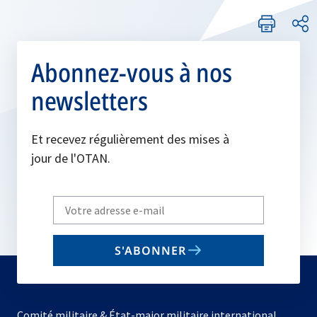
Abonnez-vous à nos
newsletters
Et recevez régulièrement des mises à
jour de l'OTAN.
Write
your
email
S'ABONNER
to
subscribe
Comité militaire & État-major militaire international