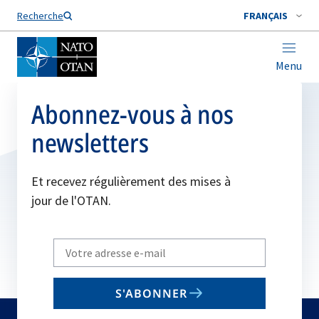
Nom de famille*
Recherche
FRANÇAIS
Menu
Abonnez-vous à nos
newsletters
Et recevez régulièrement des mises à
jour de l'OTAN.
Write
your
email
S'ABONNER
to
subscribe