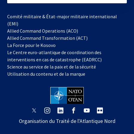
Comité militaire & État-major militaire international
(EMI)
Allied Command Operations (ACO)
Allied Command Transformation (ACT)
s’ouvre
La Force pour le Kosovo
dans
Le Centre euro-atlantique de coordination des
un
interventions en cas de catastrophe (EADRCC)
nouvel
Science au service de la paix et de la sécurité
onglet
Utilisation du contenu et de la marque
s’ouvre
s’ouvre
s’ouvre
s’ouvre
s’ouvre
s’ouvre
dans
dans
dans
dans
dans
dans
Organisation du Traité de l'Atlantique Nord
un
un
un
un
un
un
nouvel
nouvel
nouvel
nouvel
nouvel
nouvel