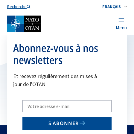
Nom de famille*
Recherche
FRANÇAIS
Menu
Abonnez-vous à nos
newsletters
Et recevez régulièrement des mises à
jour de l'OTAN.
Write
your
email
S'ABONNER
to
subscribe