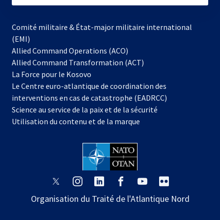
Comité militaire & État-major militaire international
(EMI)
Allied Command Operations (ACO)
Allied Command Transformation (ACT)
s’ouvre
La Force pour le Kosovo
dans
Le Centre euro-atlantique de coordination des
un
interventions en cas de catastrophe (EADRCC)
nouvel
Science au service de la paix et de la sécurité
onglet
Utilisation du contenu et de la marque
s’ouvre
s’ouvre
s’ouvre
s’ouvre
s’ouvre
s’ouvre
dans
dans
dans
dans
dans
dans
Organisation du Traité de l'Atlantique Nord
un
un
un
un
un
un
nouvel
nouvel
nouvel
nouvel
nouvel
nouvel