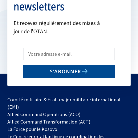
newsletters
Et recevez régulièrement des mises à
jour de l'OTAN.
Write
your
email
S'ABONNER
to
subscribe
Comité militaire & État-major militaire international
(EMI)
s’ouvre
Allied Command Operations (ACO)
dans
Allied Command Transformation (ACT)
s’ouvre
un
La Force pour le Kosovo
dans
nouvel
Le Centre euro-atlantique de coordination des