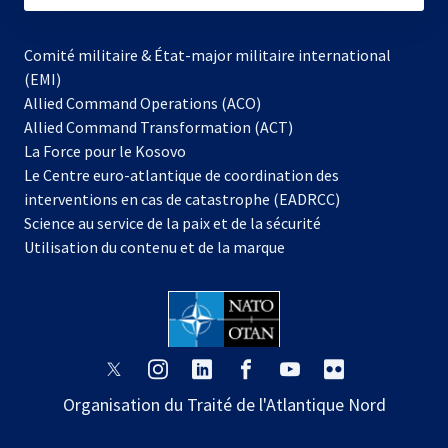
Comité militaire & État-major militaire international
(EMI)
Allied Command Operations (ACO)
Allied Command Transformation (ACT)
s’ouvre
La Force pour le Kosovo
dans
Le Centre euro-atlantique de coordination des
un
interventions en cas de catastrophe (EADRCC)
nouvel
Science au service de la paix et de la sécurité
onglet
Utilisation du contenu et de la marque
s’ouvre
s’ouvre
s’ouvre
s’ouvre
s’ouvre
s’ouvre
dans
dans
dans
dans
dans
dans
Organisation du Traité de l'Atlantique Nord
un
un
un
un
un
un
nouvel
nouvel
nouvel
nouvel
nouvel
nouvel