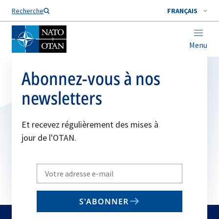
Nom de famille*
Recherche
FRANÇAIS
Menu
Abonnez-vous à nos
newsletters
Et recevez régulièrement des mises à
jour de l'OTAN.
Write
your
email
S'ABONNER
to
subscribe