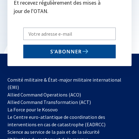
Et recevez régulièrement des mises à
jour de l'OTAN.
Write
your
email
S'ABONNER
to
subscribe
Comité militaire & État-major militaire international
(EMI)
s’ouvre
Allied Command Operations (ACO)
dans
Allied Command Transformation (ACT)
s’ouvre
un
La Force pour le Kosovo
dans
nouvel
Le Centre euro-atlantique de coordination des
un
onglet
interventions en cas de catastrophe (EADRCC)
nouvel
Science au service de la paix et de la sécurité