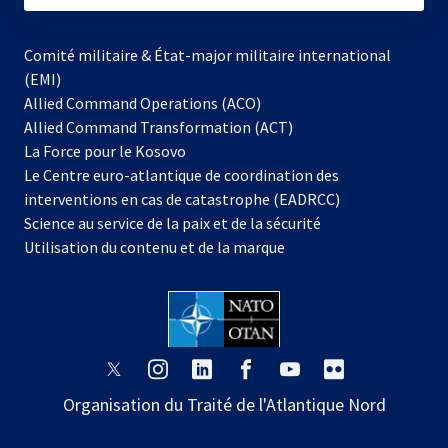
Comité militaire & État-major militaire international
(EMI)
Allied Command Operations (ACO)
Allied Command Transformation (ACT)
s’ouvre
La Force pour le Kosovo
dans
Le Centre euro-atlantique de coordination des
un
interventions en cas de catastrophe (EADRCC)
nouvel
Science au service de la paix et de la sécurité
onglet
Utilisation du contenu et de la marque
s’ouvre
s’ouvre
s’ouvre
s’ouvre
s’ouvre
s’ouvre
dans
dans
dans
dans
dans
dans
Organisation du Traité de l'Atlantique Nord
un
un
un
un
un
un
nouvel
nouvel
nouvel
nouvel
nouvel
nouvel