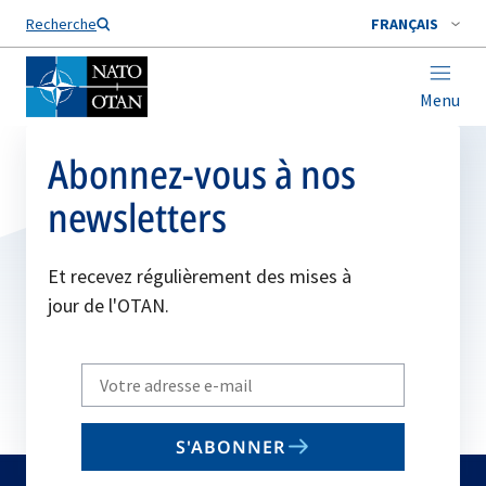
Nom de famille*
Recherche
FRANÇAIS
Menu
Abonnez-vous à nos
newsletters
Et recevez régulièrement des mises à
jour de l'OTAN.
Write
your
email
S'ABONNER
to
subscribe