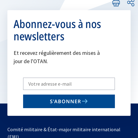
Abonnez-vous à nos
newsletters
Et recevez régulièrement des mises à
jour de l'OTAN.
Write
your
email
S'ABONNER
to
subscribe
Comité militaire & État-major militaire international
(EMI)