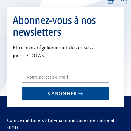
Abonnez-vous à nos
newsletters
Et recevez régulièrement des mises à
jour de l'OTAN.
Write
your
email
S'ABONNER
to
subscribe
Comité militaire & État-major militaire international
(EMI)