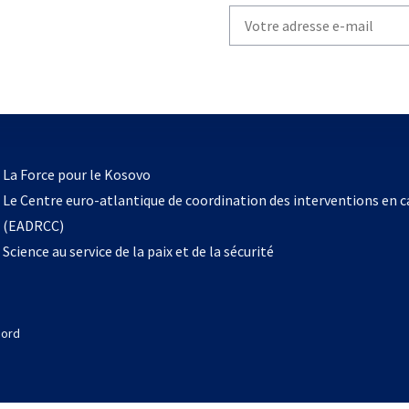
Write
your
email
to
subscribe
s’ouvre
l
La Force pour le Kosovo
dans
Le Centre euro-atlantique de coordination des interventions en 
un
(EADRCC)
nouvel
Science au service de la paix et de la sécurité
onglet
Nord