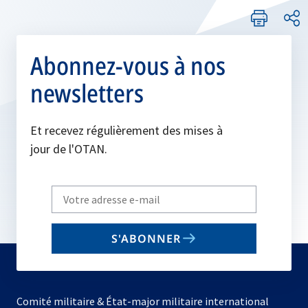
Abonnez-vous à nos
newsletters
Et recevez régulièrement des mises à
jour de l'OTAN.
Write
your
email
S'ABONNER
to
subscribe
Comité militaire & État-major militaire international