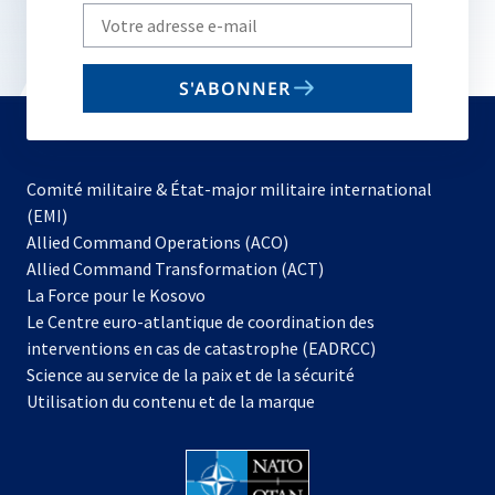
Write
your
email
S'ABONNER
to
subscribe
Comité militaire & État-major militaire international
(EMI)
s’ouvre
Allied Command Operations (ACO)
dans
Allied Command Transformation (ACT)
s’ouvre
un
La Force pour le Kosovo
dans
nouvel
Le Centre euro-atlantique de coordination des
un
onglet
interventions en cas de catastrophe (EADRCC)
nouvel
Science au service de la paix et de la sécurité
onglet
Utilisation du contenu et de la marque