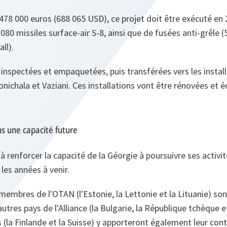
78 000 euros (688 065 USD), ce projet doit être exécuté en 20
0 missiles surface-air S-8, ainsi que de fusées anti-grêle (
ll).
inspectées et empaquetées, puis transférées vers les instal
onichala et Vaziani. Ces installations vont être rénovées et é
s une capacité future
à renforcer la capacité de la Géorgie à poursuivre ses activi
les années à venir.
 membres de l'OTAN (l'Estonie, la Lettonie et la Lituanie) son
'autres pays de l'Alliance (la Bulgarie, la République tchèque 
 (la Finlande et la Suisse) y apporteront également leur cont