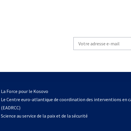
Write
your
email
to
subscribe
s’ouvre
l
La Force pour le Kosovo
dans
Le Centre euro-atlantique de coordination des interventions en 
un
(EADRCC)
nouvel
Science au service de la paix et de la sécurité
onglet