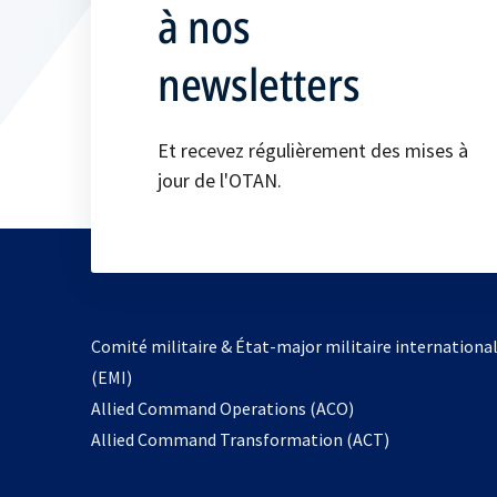
à nos
newsletters
Et recevez régulièrement des mises à
jour de l'OTAN.
Comité militaire & État-major militaire internationa
(EMI)
s’ouvre
Allied Command Operations (ACO)
dans
Allied Command Transformation (ACT)
un