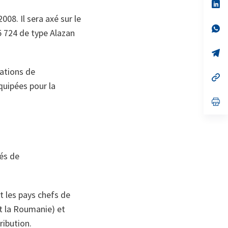
no
s’
on
da
08. Il sera axé sur le
un
no
s’
5 724 de type Alazan
on
da
un
no
s’
on
da
un
lations de
no
s’
on
da
quipées pour la
un
no
s’
on
da
un
no
on
tés de
t les pays chefs de
et la Roumanie) et
ribution.