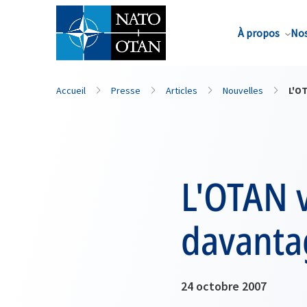
Nom de famille*
À propos
Nos
Accueil
Presse
Articles
Nouvelles
L'OT
L'OTAN v
davanta
24 octobre 2007