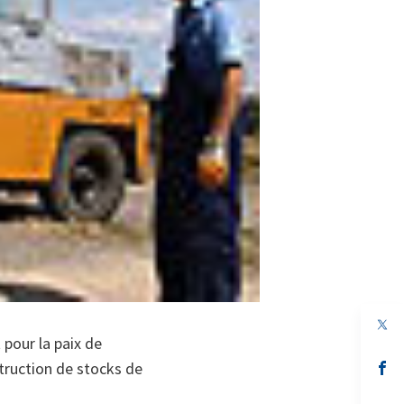
 pour la paix de
s’
struction de stocks de
da
un