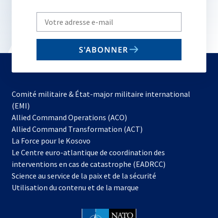
Write
your
email
S'ABONNER
to
subscribe
Comité militaire & État-major militaire international
(EMI)
s’ouvre
Allied Command Operations (ACO)
dans
Allied Command Transformation (ACT)
s’ouvre
un
La Force pour le Kosovo
dans
nouvel
Le Centre euro-atlantique de coordination des
un
onglet
interventions en cas de catastrophe (EADRCC)
nouvel
Science au service de la paix et de la sécurité
onglet
Utilisation du contenu et de la marque