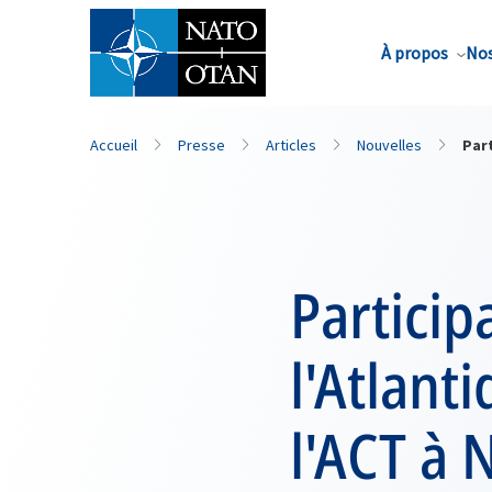
Nom de famille*
À propos
Nos
Accueil
Presse
Articles
Nouvelles
Part
Particip
l'Atlant
l'ACT à 