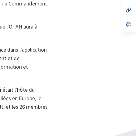
nuel du Commandement
un
no
s’
on
da
un
no
s’
 que l'OTAN aura à
on
da
un
no
on
ce dans l'application
ent et de
 formation et
 était l'hôte du
iées en Europe, le
lt, et les 26 membres