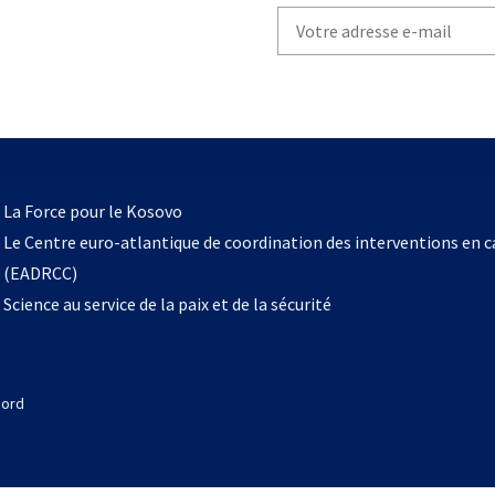
Write
your
email
to
subscribe
s’ouvre
l
La Force pour le Kosovo
dans
Le Centre euro-atlantique de coordination des interventions en 
un
(EADRCC)
nouvel
Science au service de la paix et de la sécurité
onglet
Nord