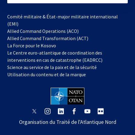
Comité militaire & État-major militaire international
(EMI)
Allied Command Operations (ACO)
Allied Command Transformation (ACT)
s’ouvre
La Force pour le Kosovo
dans
Le Centre euro-atlantique de coordination des
un
interventions en cas de catastrophe (EADRCC)
nouvel
Science au service de la paix et de la sécurité
onglet
Utilisation du contenu et de la marque
s’ouvre
s’ouvre
s’ouvre
s’ouvre
s’ouvre
s’ouvre
dans
dans
dans
dans
dans
dans
Organisation du Traité de l'Atlantique Nord
un
un
un
un
un
un
nouvel
nouvel
nouvel
nouvel
nouvel
nouvel