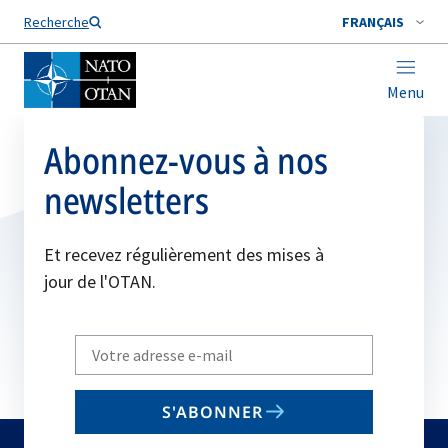
Nom de famille*
Recherche
FRANÇAIS
Menu
Abonnez-vous à nos
newsletters
Et recevez régulièrement des mises à
jour de l'OTAN.
Write
your
email
S'ABONNER
to
subscribe