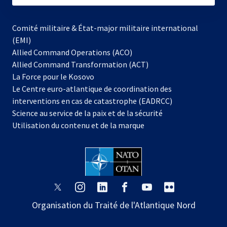
Comité militaire & État-major militaire international
(EMI)
Allied Command Operations (ACO)
Allied Command Transformation (ACT)
s’ouvre
La Force pour le Kosovo
dans
Le Centre euro-atlantique de coordination des
un
interventions en cas de catastrophe (EADRCC)
nouvel
Science au service de la paix et de la sécurité
onglet
Utilisation du contenu et de la marque
s’ouvre
s’ouvre
s’ouvre
s’ouvre
s’ouvre
s’ouvre
dans
dans
dans
dans
dans
dans
Organisation du Traité de l'Atlantique Nord
un
un
un
un
un
un
nouvel
nouvel
nouvel
nouvel
nouvel
nouvel