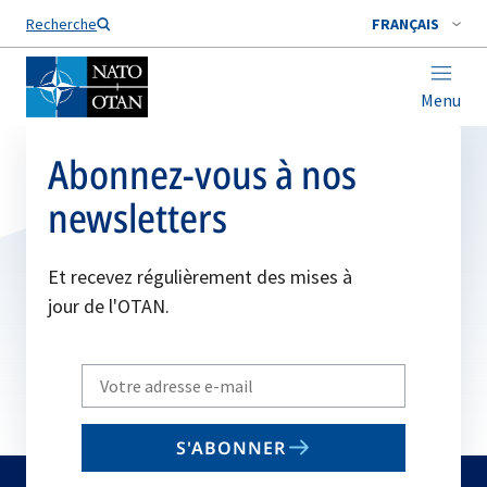
Nom de famille*
Recherche
FRANÇAIS
Menu
Abonnez-vous à nos
newsletters
Et recevez régulièrement des mises à
jour de l'OTAN.
Write
your
email
S'ABONNER
to
subscribe