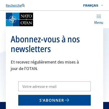
Nom de famille*
Recherche
FRANÇAIS
Menu
Abonnez-vous à nos
newsletters
Et recevez régulièrement des mises à
jour de l'OTAN.
Write
your
email
S'ABONNER
to
subscribe