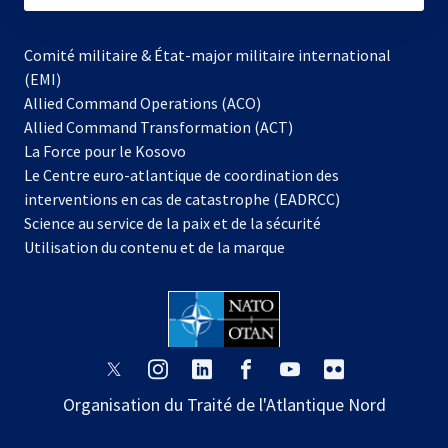
Comité militaire & État-major militaire international
(EMI)
Allied Command Operations (ACO)
Allied Command Transformation (ACT)
s’ouvre
La Force pour le Kosovo
dans
Le Centre euro-atlantique de coordination des
un
interventions en cas de catastrophe (EADRCC)
nouvel
Science au service de la paix et de la sécurité
onglet
Utilisation du contenu et de la marque
s’ouvre
s’ouvre
s’ouvre
s’ouvre
s’ouvre
s’ouvre
dans
dans
dans
dans
dans
dans
Organisation du Traité de l'Atlantique Nord
un
un
un
un
un
un
nouvel
nouvel
nouvel
nouvel
nouvel
nouvel