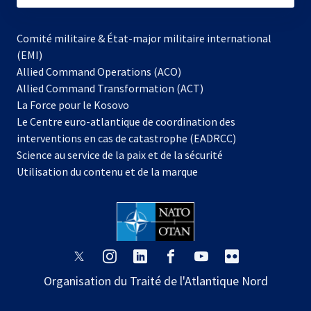
Comité militaire & État-major militaire international
(EMI)
Allied Command Operations (ACO)
Allied Command Transformation (ACT)
s’ouvre
La Force pour le Kosovo
dans
Le Centre euro-atlantique de coordination des
un
interventions en cas de catastrophe (EADRCC)
nouvel
Science au service de la paix et de la sécurité
onglet
Utilisation du contenu et de la marque
s’ouvre
s’ouvre
s’ouvre
s’ouvre
s’ouvre
s’ouvre
dans
dans
dans
dans
dans
dans
Organisation du Traité de l'Atlantique Nord
un
un
un
un
un
un
nouvel
nouvel
nouvel
nouvel
nouvel
nouvel