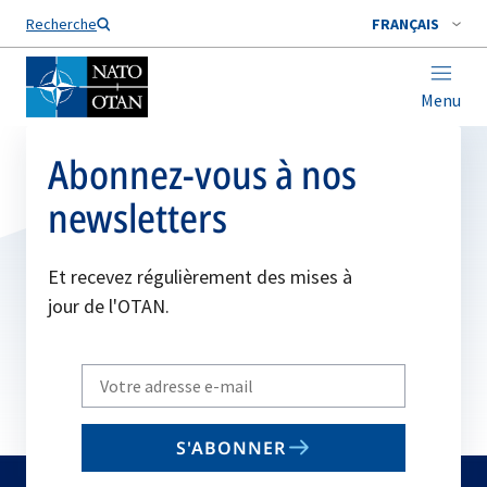
Nom de famille*
Recherche
FRANÇAIS
Menu
Abonnez-vous à nos
newsletters
Et recevez régulièrement des mises à
jour de l'OTAN.
Write
your
email
S'ABONNER
to
subscribe