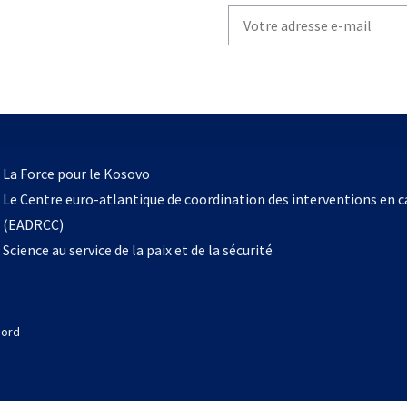
Write
your
email
to
subscribe
s’ouvre
l
La Force pour le Kosovo
dans
Le Centre euro-atlantique de coordination des interventions en 
un
(EADRCC)
nouvel
Science au service de la paix et de la sécurité
onglet
Nord