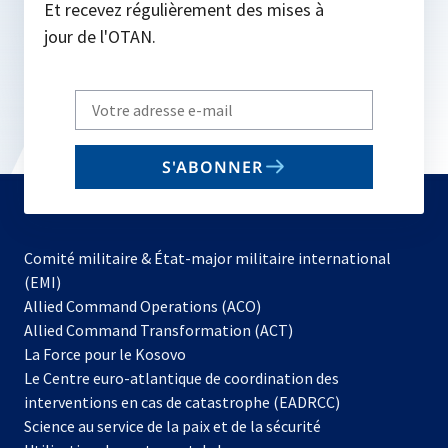
Et recevez régulièrement des mises à
jour de l'OTAN.
Write
your
email
S'ABONNER
to
subscribe
Comité militaire & État-major militaire international
(EMI)
s’ouvre
Allied Command Operations (ACO)
dans
Allied Command Transformation (ACT)
s’ouvre
un
La Force pour le Kosovo
dans
nouvel
Le Centre euro-atlantique de coordination des
un
onglet
interventions en cas de catastrophe (EADRCC)
nouvel
Science au service de la paix et de la sécurité