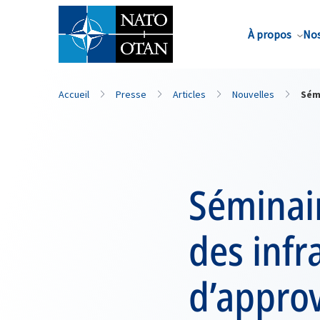
Nom de famille*
À propos
Nos
Accueil
Presse
Articles
Nouvelles
Sém
Séminair
des infr
d’appro