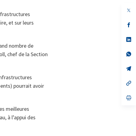
nfrastructures
re, et sur leurs
s’
da
un
no
s’
on
da
grand nombre de
un
no
s’
ll, chef de la Section
on
da
un
no
s’
on
da
infrastructures
un
no
s’
ents) pourrait avoir
on
da
un
no
s’
on
da
un
es meilleures
no
on
u, à l’appui des