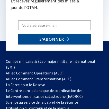
Et recevez régulièrement des mises à
jour de l'OTAN.
Write
your
email
S'ABONNER
to
subscribe
Comité militaire & État-major militaire international
(EMI)
s’ouvre
Allied Command Operations (ACO)
dans
Allied Command Transformation (ACT)
s’ouvre
un
La Force pour le Kosovo
dans
nouvel
Le Centre euro-atlantique de coordination des
un
onglet
interventions en cas de catastrophe (EADRCC)
nouvel
Science au service de la paix et de la sécurité
onglet
Utilisation du contenu et de la marque