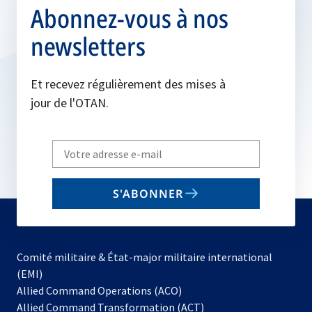
Abonnez-vous à nos
newsletters
Et recevez régulièrement des mises à
jour de l'OTAN.
Write
your
email
S'ABONNER
to
subscribe
Comité militaire & État-major militaire international
(EMI)
s’ouvre
Allied Command Operations (ACO)
dans
Allied Command Transformation (ACT)