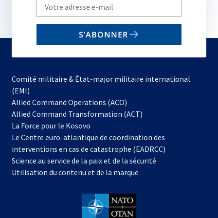
Write
your
email
S'ABONNER
to
subscribe
Comité militaire & État-major militaire international
(EMI)
s’ouvre
Allied Command Operations (ACO)
dans
Allied Command Transformation (ACT)
s’ouvre
un
La Force pour le Kosovo
dans
nouvel
Le Centre euro-atlantique de coordination des
un
onglet
interventions en cas de catastrophe (EADRCC)
nouvel
Science au service de la paix et de la sécurité
onglet
Utilisation du contenu et de la marque