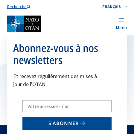
Nom de famille*
Recherche
FRANÇAIS
Menu
Abonnez-vous à nos
newsletters
Et recevez régulièrement des mises à
jour de l'OTAN.
Write
your
email
S'ABONNER
to
subscribe