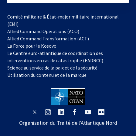
Comité militaire & État-major militaire international
(EMI)
Allied Command Operations (ACO)
Allied Command Transformation (ACT)
s’ouvre
La Force pour le Kosovo
dans
Le Centre euro-atlantique de coordination des
un
interventions en cas de catastrophe (EADRCC)
nouvel
Science au service de la paix et de la sécurité
onglet
Utilisation du contenu et de la marque
s’ouvre
s’ouvre
s’ouvre
s’ouvre
s’ouvre
s’ouvre
dans
dans
dans
dans
dans
dans
Organisation du Traité de l'Atlantique Nord
un
un
un
un
un
un
nouvel
nouvel
nouvel
nouvel
nouvel
nouvel