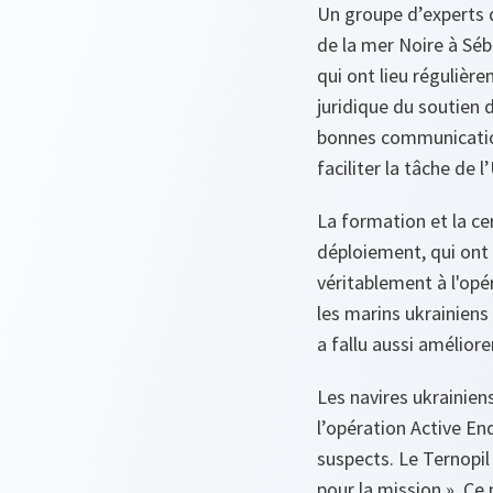
Un groupe d’experts d
de la mer Noire à Séba
qui ont lieu régulière
juridique du soutien 
bonnes communications
faciliter la tâche de l
La formation et la ce
déploiement, qui ont 
véritablement à l'opé
les marins ukrainiens
a fallu aussi améliore
Les navires ukrainiens
l’opération
Active En
suspects. Le
Ternopil
pour la mission ». Ce