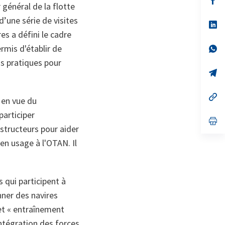
général de la flotte
da
un
d’une série de visites
no
s’
on
da
es a défini le cadre
un
rmis d'établir de
no
s’
on
da
ns pratiques pour
un
no
s’
on
da
un
no
s’
 en vue du
on
da
un
participer
no
s’
structeurs pour aider
on
da
un
en usage à l'OTAN. Il
no
on
s qui participent à
ner des navires
et « entraînement
intégration des forces