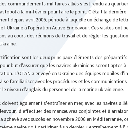
es commandements militaires alliés s’est rendu au quartier 
stopol à la mi-février pour faire le point. C’était la dernière 
ment depuis avril 2005, période à laquelle un échange de lettr
de l'Ukraine à l'opération
Active Endeavour.
Ces visites ont pe
 au cours des réunions de travail et de régler les questio
’Ukraine.
rtification sont les deux principaux éléments des préparatifs
pour but d’assurer que les navires ukrainiens seront aptes à 
ration. L’OTAN a envoyé en Ukraine des équipes mobiles d'in
 à se familiariser avec les procédures et les communications 
r le niveau d'anglais du personnel de la marine ukrainienne.
 doivent également s’entraîner en mer, avec les navires allié
deavour,
à effectuer des manœuvres conjointes et à arraison
a achevé avec succès en novembre 2006 en Méditerranée, c
 même navire doit participer à un dernier « entraînement à l’