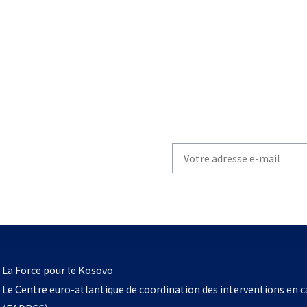
Write
your
email
to
subscribe
s’ouvre
l
La Force pour le Kosovo
dans
Le Centre euro-atlantique de coordination des interventions en 