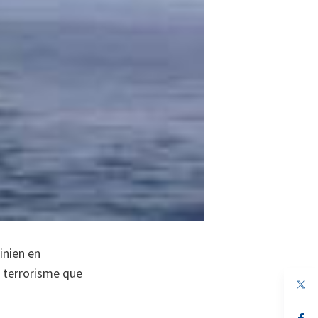
inien en
e terrorisme que
s’