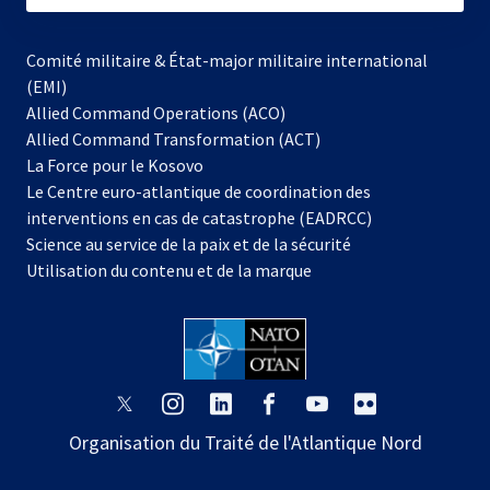
Comité militaire & État-major militaire international
(EMI)
Allied Command Operations (ACO)
Allied Command Transformation (ACT)
s’ouvre
La Force pour le Kosovo
dans
Le Centre euro-atlantique de coordination des
un
interventions en cas de catastrophe (EADRCC)
nouvel
Science au service de la paix et de la sécurité
onglet
Utilisation du contenu et de la marque
s’ouvre
s’ouvre
s’ouvre
s’ouvre
s’ouvre
s’ouvre
dans
dans
dans
dans
dans
dans
Organisation du Traité de l'Atlantique Nord
un
un
un
un
un
un
nouvel
nouvel
nouvel
nouvel
nouvel
nouvel