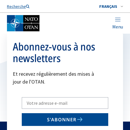
Nom de famille*
Recherche
FRANÇAIS
Menu
Abonnez-vous à nos
newsletters
Et recevez régulièrement des mises à
jour de l'OTAN.
Write
your
email
S'ABONNER
to
subscribe