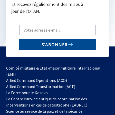
Et recevez régulièrement des mises à
jour de l'OTAN.
Write
your
email
S'ABONNER
to
subscribe
Comité militaire & État-major militaire international
(EMI)
s’ouvre
Allied Command Operations (ACO)
dans
Allied Command Transformation (ACT)
s’ouvre
un
La Force pour le Kosovo
dans
nouvel
Le Centre euro-atlantique de coordination des
un
onglet
interventions en cas de catastrophe (EADRCC)
nouvel
Science au service de la paix et de la sécurité