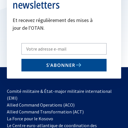
newsletters
Et recevez régulièrement des mises à
jour de l'OTAN.
Write
your
email
S'ABONNER
to
subscribe
Comité militaire & État-major militaire international
(EMI)
s’ouvre
Allied Command Operations (ACO)
dans
Allied Command Transformation (ACT)
s’ouvre
un
La Force pour le Kosovo
dans
nouvel
Le Centre euro-atlantique de coordination des