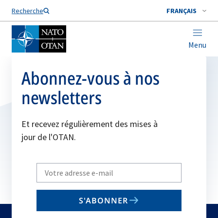
Nom de famille*
Recherche
FRANÇAIS
Menu
Abonnez-vous à nos
newsletters
Et recevez régulièrement des mises à
jour de l'OTAN.
Write
your
email
S'ABONNER
to
subscribe