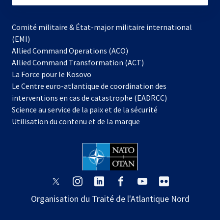
Comité militaire & État-major militaire international
(EMI)
Allied Command Operations (ACO)
Allied Command Transformation (ACT)
s’ouvre
La Force pour le Kosovo
dans
Le Centre euro-atlantique de coordination des
un
interventions en cas de catastrophe (EADRCC)
nouvel
Science au service de la paix et de la sécurité
onglet
Utilisation du contenu et de la marque
s’ouvre
s’ouvre
s’ouvre
s’ouvre
s’ouvre
s’ouvre
dans
dans
dans
dans
dans
dans
Organisation du Traité de l'Atlantique Nord
un
un
un
un
un
un
nouvel
nouvel
nouvel
nouvel
nouvel
nouvel