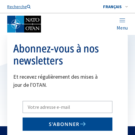
Nom de famille*
Recherche
FRANÇAIS
Menu
Abonnez-vous à nos
newsletters
Et recevez régulièrement des mises à
jour de l'OTAN.
Write
your
email
S'ABONNER
to
subscribe