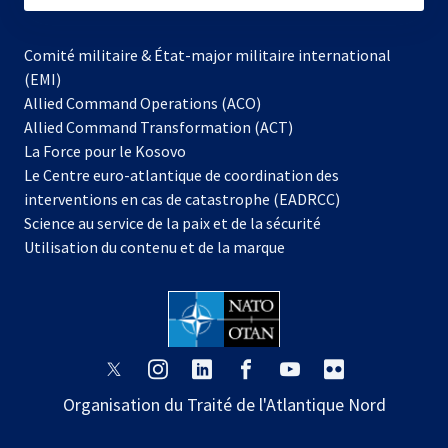
Comité militaire & État-major militaire international
(EMI)
Allied Command Operations (ACO)
Allied Command Transformation (ACT)
s’ouvre
La Force pour le Kosovo
dans
Le Centre euro-atlantique de coordination des
un
interventions en cas de catastrophe (EADRCC)
nouvel
Science au service de la paix et de la sécurité
onglet
Utilisation du contenu et de la marque
s’ouvre
s’ouvre
s’ouvre
s’ouvre
s’ouvre
s’ouvre
dans
dans
dans
dans
dans
dans
Organisation du Traité de l'Atlantique Nord
un
un
un
un
un
un
nouvel
nouvel
nouvel
nouvel
nouvel
nouvel