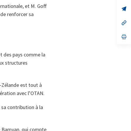
un
ernationale, et M. Goff
no
s’
on
da
 de renforcer sa
un
no
s’
on
da
un
no
s’
on
da
un
no
 et des pays comme la
on
ux structures
e-Zélande est tout à
pération avec l’OTAN.
sa contribution à la
de Bamyan, qui compte