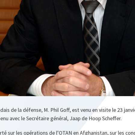
ais de la défense, M. Phil Goff, est venu en visite le 23 janv
etenu avec le Secrétaire général, Jaap de Hoop Scheffer.
orté sur les opérations de l’OTAN en Afghanistan, sur les c