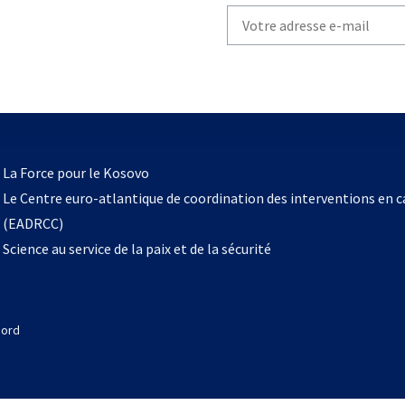
Write
your
email
to
subscribe
s’ouvre
l
La Force pour le Kosovo
dans
Le Centre euro-atlantique de coordination des interventions en 
un
(EADRCC)
nouvel
Science au service de la paix et de la sécurité
onglet
Nord