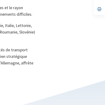
on
da
un
es et le rayon
no
s’
on
da
nements difficiles.
un
no
on
 Italie, Lettonie,
 Roumanie, Slovénie)
ités de transport
rien stratégique
l’Allemagne, affrète