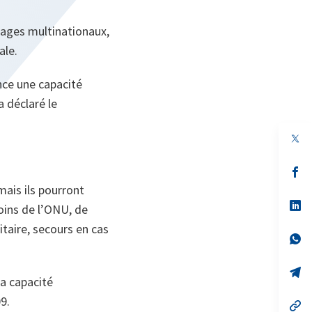
pages multinationaux,
ale.
ance une capacité
a déclaré le
s’
da
mais ils pourront
un
no
s’
oins de l’ONU, de
on
da
un
itaire, secours en cas
no
s’
on
da
un
no
s’
la capacité
on
da
un
9.
no
s’