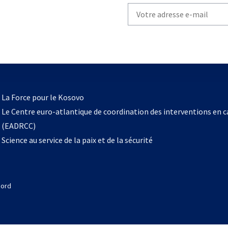
Write
your
email
to
subscribe
s’ouvre
l
La Force pour le Kosovo
dans
Le Centre euro-atlantique de coordination des interventions en 
un
(EADRCC)
nouvel
Science au service de la paix et de la sécurité
onglet
Nord