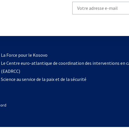
Write
your
email
to
subscribe
s’ouvre
l
La Force pour le Kosovo
dans
Le Centre euro-atlantique de coordination des interventions en 
un
(EADRCC)
nouvel
Science au service de la paix et de la sécurité
onglet
Nord