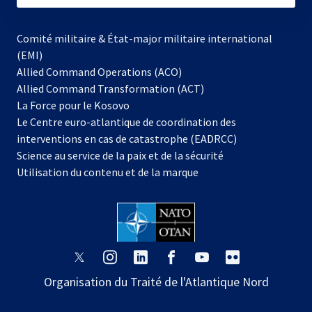
Comité militaire & État-major militaire international
(EMI)
Allied Command Operations (ACO)
Allied Command Transformation (ACT)
s’ouvre
La Force pour le Kosovo
dans
Le Centre euro-atlantique de coordination des
un
interventions en cas de catastrophe (EADRCC)
nouvel
Science au service de la paix et de la sécurité
onglet
Utilisation du contenu et de la marque
s’ouvre
s’ouvre
s’ouvre
s’ouvre
s’ouvre
s’ouvre
dans
dans
dans
dans
dans
dans
Organisation du Traité de l'Atlantique Nord
un
un
un
un
un
un
nouvel
nouvel
nouvel
nouvel
nouvel
nouvel