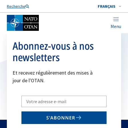
Nom de famille*
Recherche
FRANÇAIS
Menu
Abonnez-vous à nos
newsletters
Et recevez régulièrement des mises à
jour de l'OTAN.
Write
your
email
S'ABONNER
to
subscribe