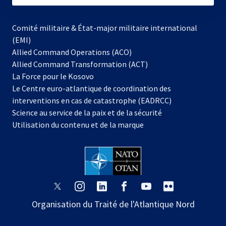
Comité militaire & État-major militaire international
(EMI)
Allied Command Operations (ACO)
Allied Command Transformation (ACT)
s’ouvre
La Force pour le Kosovo
dans
Le Centre euro-atlantique de coordination des
un
interventions en cas de catastrophe (EADRCC)
nouvel
Science au service de la paix et de la sécurité
onglet
Utilisation du contenu et de la marque
s’ouvre
s’ouvre
s’ouvre
s’ouvre
s’ouvre
s’ouvre
dans
dans
dans
dans
dans
dans
Organisation du Traité de l'Atlantique Nord
un
un
un
un
un
un
nouvel
nouvel
nouvel
nouvel
nouvel
nouvel