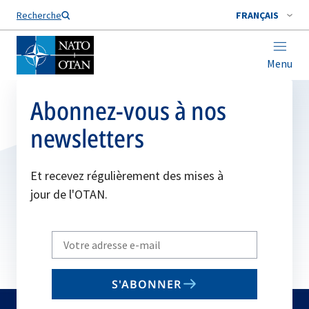
Nom de famille*
Recherche
FRANÇAIS
Menu
Abonnez-vous à nos
newsletters
Et recevez régulièrement des mises à
jour de l'OTAN.
Write
your
email
S'ABONNER
to
subscribe