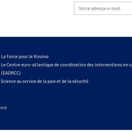
Write
your
email
to
subscribe
s’ouvre
l
La Force pour le Kosovo
dans
Le Centre euro-atlantique de coordination des interventions en 
un
(EADRCC)
nouvel
Science au service de la paix et de la sécurité
onglet
Nord