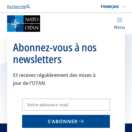
Nom de famille*
Recherche
FRANÇAIS
Menu
Abonnez-vous à nos
newsletters
Et recevez régulièrement des mises à
jour de l'OTAN.
Write
your
email
S'ABONNER
to
subscribe