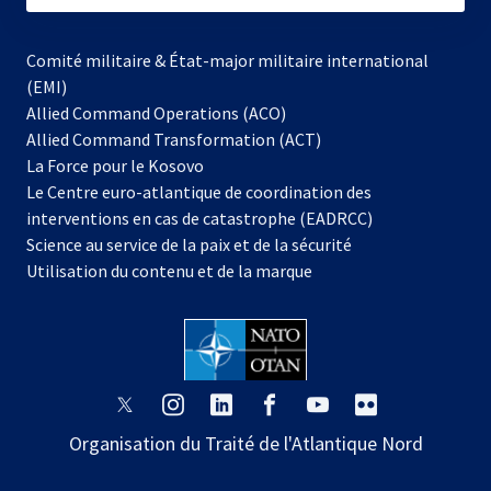
Comité militaire & État-major militaire international
(EMI)
Allied Command Operations (ACO)
Allied Command Transformation (ACT)
s’ouvre
La Force pour le Kosovo
dans
Le Centre euro-atlantique de coordination des
un
interventions en cas de catastrophe (EADRCC)
nouvel
Science au service de la paix et de la sécurité
onglet
Utilisation du contenu et de la marque
s’ouvre
s’ouvre
s’ouvre
s’ouvre
s’ouvre
s’ouvre
dans
dans
dans
dans
dans
dans
Organisation du Traité de l'Atlantique Nord
un
un
un
un
un
un
nouvel
nouvel
nouvel
nouvel
nouvel
nouvel