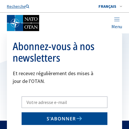
Nom de famille*
Recherche
FRANÇAIS
Menu
Abonnez-vous à nos
newsletters
Et recevez régulièrement des mises à
jour de l'OTAN.
Write
your
email
S'ABONNER
to
subscribe