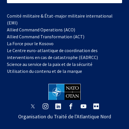
Comité militaire & État-major militaire international
(EMI)
Allied Command Operations (ACO)
Allied Command Transformation (ACT)
s’ouvre
La Force pour le Kosovo
dans
Le Centre euro-atlantique de coordination des
un
interventions en cas de catastrophe (EADRCC)
nouvel
Science au service de la paix et de la sécurité
onglet
Utilisation du contenu et de la marque
s’ouvre
s’ouvre
s’ouvre
s’ouvre
s’ouvre
s’ouvre
dans
dans
dans
dans
dans
dans
Organisation du Traité de l'Atlantique Nord
un
un
un
un
un
un
nouvel
nouvel
nouvel
nouvel
nouvel
nouvel